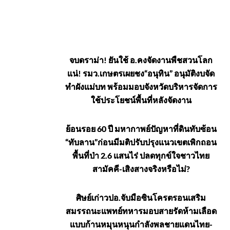
การเมือง-
จบดราม่า! ยันใช้ อ.คงจัดงานพืชสวนโลก
แน่! รมว.เกษตรเผยชง“อนุทิน” อนุมัติงบจัด
ท้องถิ่น
ทำผังแม่บท พร้อมมอบจังหวัดบริหารจัดการ
ใช้ประโยชน์พื้นที่หลังจัดงาน
ย้อนรอย 60 ปี มหากาพย์ปัญหาที่ดินทับซ้อน
“ทับลาน”ก่อนมีมติปรับปรุงแนวเขตเพิกถอน
พื้นที่ป่า 2.6 แสนไร่ ปลดทุกข์ใจชาวไทย
สามัคคี-เสิงสางจริงหรือไม่?
ศิษย์เก่าวปอ.จับมือซินโครตรอนเสริม
สมรรถนะแพทย์ทหารมอบสายรัดห้ามเลือด
แบบก้านหมุนหนุนกำลังพลชายแดนไทย-