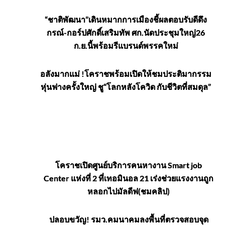
“ชาติพัฒนา”เดินหมากการเมืองชี้ผลตอบรับดีดึง
กรณ์-กอร์ปศักดิ์เสริมทัพ ศก.นัดประชุมใหญ่26
ก.ย.นี้พร้อมรีแบรนด์พรรคใหม่
อลังมากแม่ !โคราชพร้อมเปิดให้ชมประติมากรรม
หุ่นฟางครั้งใหญ่ ชู“โลกหลังโควิด กับชีวิตที่สมดุล”
สมัคร
โคราชเปิดศูนย์บริการคนหางาน Smart job
Center แห่งที่ 2 ที่เทอมินอล 21 เร่งช่วยแรงงานถูก
งาน
หลอกไปมัลดีฟ(ชมคลิป)
ปลอบขวัญ! รมว.คมนาคมลงพื้นที่ต​รวจสอบจุด