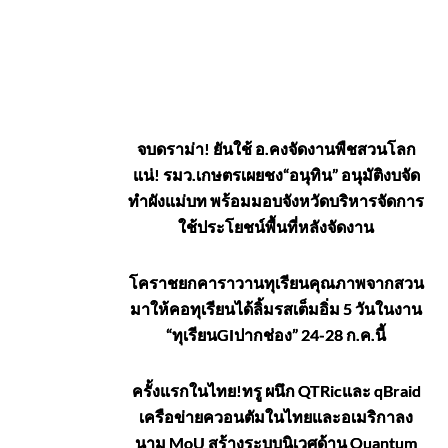
เศรษฐกิจ-
จบดราม่า! ยันใช้ อ.คงจัดงานพืชสวนโลก
แน่! รมว.เกษตรเผยชง“อนุทิน” อนุมัติงบจัด
ลงทุน
ทำผังแม่บท พร้อมมอบจังหวัดบริหารจัดการ
ใช้ประโยชน์พื้นที่หลังจัดงาน
โคราชยกคาราวานทุเรียนคุณภาพจากสวน
มาให้คอทุเรียนได้ลิ้มรสเต็มอิ่ม 5 วันในงาน
“ทุเรียนGIปากช่อง” 24-28 ก.ค.นี้
ครั้งแรกในไทย!ทรู ผนึก QTRicและ qBraid
เครือข่ายควอนตัมในไทยและอเมริกาลง
นาม MoU สร้างระบบนิเวศด้าน Quantum