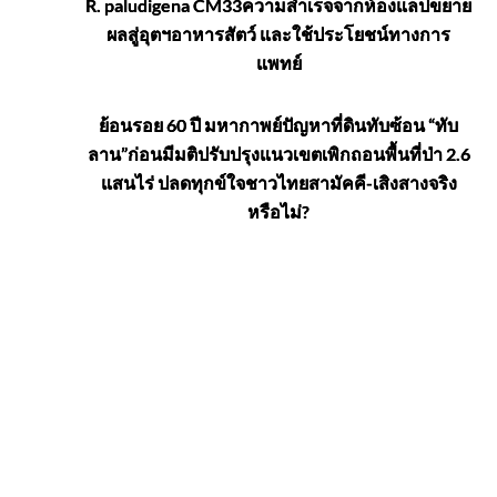
R. paludigena CM33ความสำเร็จจากห้องแล็ปขยาย
ผลสู่อุตฯอาหารสัตว์ และใช้ประโยชน์ทางการ
แพทย์
ย้อนรอย 60 ปี มหากาพย์ปัญหาที่ดินทับซ้อน “ทับ
ลาน”ก่อนมีมติปรับปรุงแนวเขตเพิกถอนพื้นที่ป่า 2.6
แสนไร่ ปลดทุกข์ใจชาวไทยสามัคคี-เสิงสางจริง
หรือไม่?