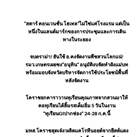
ข่าว
“สตาร์ คอนเวนชั่น โฮเทล”ไม่ใช่แค่โรงแรม แต่เป็น
หนึ่งในแลนด์มาร์กของการประชุมและการเดิน
ยอด
ทางในระยอง
นิยม
จบดราม่า! ยันใช้ อ.คงจัดงานพืชสวนโลกแน่!
รมว.เกษตรเผยชง“อนุทิน” อนุมัติงบจัดทำผังแม่บท
พร้อมมอบจังหวัดบริหารจัดการใช้ประโยชน์พื้นที่
หลังจัดงาน
โคราชยกคาราวานทุเรียนคุณภาพจากสวนมาให้
คอทุเรียนได้ลิ้มรสเต็มอิ่ม 5 วันในงาน
“ทุเรียนGIปากช่อง” 24-28 ก.ค.นี้
มทส.โคราชสุดเจ๋ง!ผลิตแคโรทีนอยด์จากยีสต์แดง