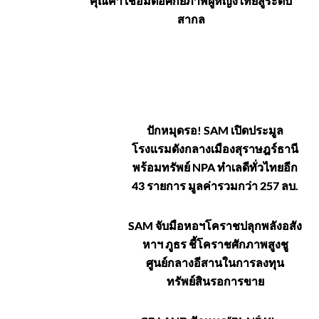
คุณค่า เชื่อมต่อศักยภาพผู้หญิงไทยสู่ระดับ
สากล
อสังหาริมทรัพย์-
ปักหมุดรอ! SAM เปิดประมูล
โรงแรมดังกลางเมืองสุราษฎร์ธานี
ยานยนต์
พร้อมทรัพย์ NPA ทำเลดีทั่วไทยอีก
43 รายการ มูลค่ารวมกว่า 257 ลบ.
SAM จับมือหอฯโคราชปลุกพลังอสัง
หาฯ ภูธร ชี้โคราชศักภาพสูงชู
ศูนย์กลางอีสานในการลงทุน
ทรัพย์สินรอการขาย