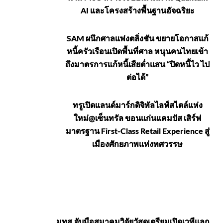
AI และโครงสร้างพื้นฐานอัจฉริยะ
SAM ผนึกศาลแพ่งตลิ่งชัน ขยายโอกาสแก้
หนี้ครัวเรือนเปิดพื้นที่ศาล หนุนคนไทยเข้า
ถึงมาตรการแก้หนี้เสียต่ำแสน “ปิดหนี้ไว ไป
ต่อได้”
ทรูเปิดแลนด์มาร์กดิจิทัลไลฟ์สไตล์แห่ง
ใหม่@เซ็นทรัล ขอนแก่นแคมปัส เสิร์ฟ
มาตรฐาน First-Class Retail Experience สู่
เมืองศักยภาพแห่งทศวรรษ
ข่าวสาร
มทส.จับมือสมาคมวิจัยวัสดุเตรียมเปิดเวทีแลก