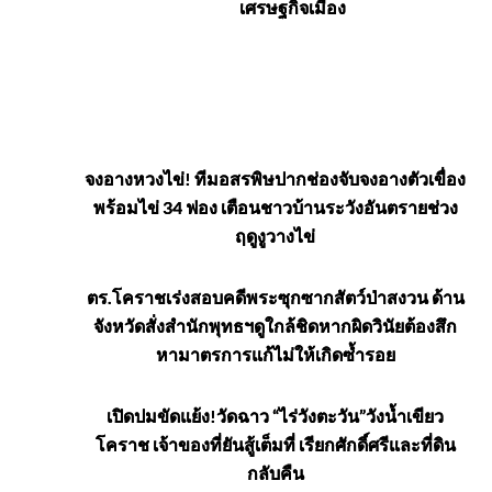
เศรษฐกิจเมือง
คลิป
จงอางหวงไข่! ทีมอสรพิษปากช่องจับจงอางตัวเขื่อง
พร้อมไข่ 34 ฟอง เตือนชาวบ้านระวังอันตรายช่วง
โดน
ฤดูงูวางไข่
ตร.โคราชเร่งสอบคดีพระซุกซากสัตว์ป่าสงวน ด้าน
จังหวัดสั่งสำนักพุทธฯดูใกล้ชิดหากผิดวินัยต้องสึก
หามาตรการแก้ไม่ให้เกิดซ้ำรอย
เปิดปมขัดแย้ง!วัดฉาว “ไร่วังตะวัน”วังน้ำเขียว
โคราช เจ้าของที่ยันสู้เต็มที่ เรียกศักดิ์ศรีและที่ดิน
กลับคืน