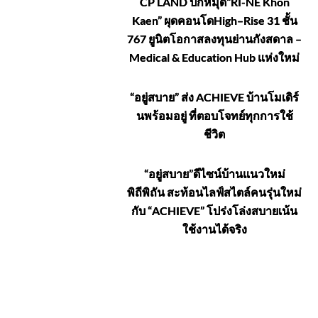
CP LAND ปักหมุด“RI-NÉ Khon
Kaen” ผุดคอนโดHigh–Rise 31 ชั้น
767 ยูนิตโอกาสลงทุนย่านกังสดาล –
Medical & Education Hub แห่งใหม่
“อยู่สบาย” ส่ง ACHIEVE บ้านโมเดิร์
นพร้อมอยู่ ที่ตอบโจทย์ทุกการใช้
ชีวิต
“อยู่สบาย”ดีไซน์บ้านแนวใหม่
พิถีพิถัน สะท้อนไลฟ์สไตล์คนรุ่นใหม่
กับ “ACHIEVE” โปร่งโล่งสบายเน้น
ใช้งานได้จริง