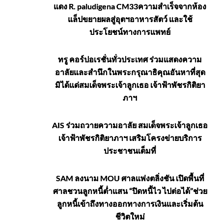
แดง R. paludigena CM33ความสำเร็จจากห้อง
แล็ปขยายผลสู่อุตฯอาหารสัตว์ และใช้
ประโยชน์ทางการแพทย์
ทรู คอร์ปอเรชั่นทั่วประเทศ ร่วมแสดงความ
อาลัยและสำนึกในพระกรุณาธิคุณอันหาที่สุด
มิได้แด่สมเด็จพระเจ้าลูกเธอ เจ้าฟ้าพัชรกิติยา
ภาฯ
AIS ร่วมถวายความอาลัย สมเด็จพระเจ้าลูกเธอ
เจ้าฟ้าพัชรกิติยาภาฯ เสริมโครงข่ายบริการ
ประชาชนเต็มที่
SAM ลงนาม MOU ศาลแพ่งตลิ่งชัน เปิดพื้นที่
ศาลชวนลูกหนี้ต่ำแสน “ปิดหนี้ไว ไปต่อได้”ช่วย
ลูกหนี้เข้าถึงทางออกทางการเงินและเริ่มต้น
ชีวิตใหม่