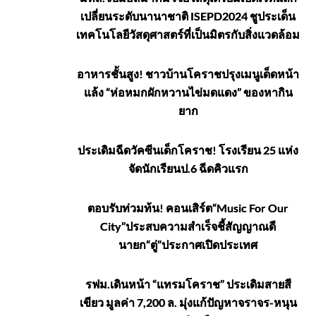
เปลี่ยนระดับนานาชาติ ISEPD2024 ชูประเด็น
บ้าน
เทคโนโลยีวัสดุศาสตร์ที่เป็นมิตรกับสิ่งแวดล้อม
อาหารชั้นสูง! ชาวบ้านโคราชปรุงเมนูเด็ดหน้า
แล้ง “ห่อหมกผักหวานไข่มดแดง” ของหากิน
ยาก
ประเดิมฉีดวัคซีนเด็กโคราช! โรงเรียน 25 แห่ง
จัดนักเรียนป.6 ฉีดคิวแรก
ตอบรับท่วมท้น! คอนเสิร์ต“Music For Our
City”ประสบความสำเร็จชี้สัญญาณดี
นายก“ตู่”ประกาศเปิดประเทศ
รฟม.เดินหน้า “แทรมโคราช” ประเดิมสายสี
เขียว มูลค่า 7,200 ล. มุ่งแก้ปัญหาจราจร-หนุน