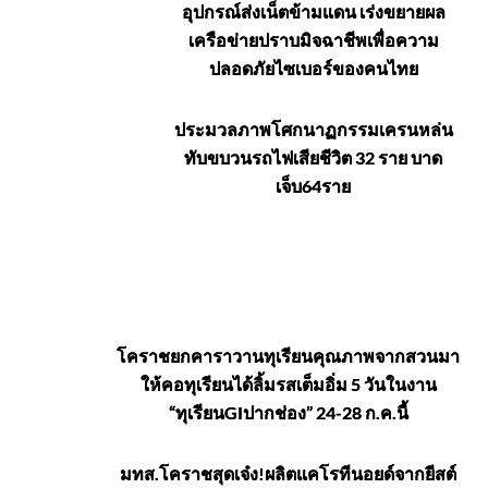
อุปกรณ์ส่งเน็ตข้ามแดน เร่งขยายผล
เครือข่ายปราบมิจฉาชีพเพื่อความ
ปลอดภัยไซเบอร์ของคนไทย
ประมวลภาพโศกนาฏกรรมเครนหล่น
ทับขบวนรถไฟเสียชีวิต 32 ราย บาด
เจ็บ64ราย
เกษตร-
โคราชยกคาราวานทุเรียนคุณภาพจากสวนมา
ให้คอทุเรียนได้ลิ้มรสเต็มอิ่ม 5 วันในงาน
สังคม-
“ทุเรียนGIปากช่อง” 24-28 ก.ค.นี้
ทั่วไป
มทส.โคราชสุดเจ๋ง!ผลิตแคโรทีนอยด์จากยีสต์