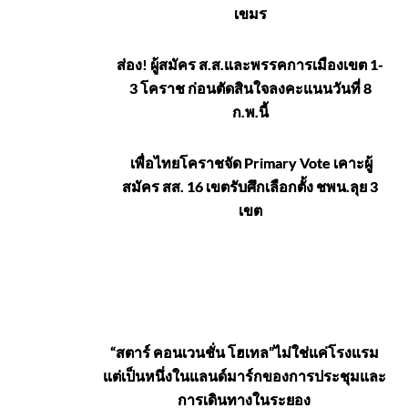
เขมร
ส่อง! ผู้สมัคร ส.ส.และพรรคการเมืองเขต 1-
3 โคราช ก่อนตัดสินใจลงคะแนนวันที่ 8
ก.พ.นี้
เพื่อไทยโคราชจัด Primary Vote เคาะผู้
สมัคร สส. 16 เขตรับศึกเลือกตั้ง ชพน.ลุย 3
เขต
สุขภาพ-
“สตาร์ คอนเวนชั่น โฮเทล”ไม่ใช่แค่โรงแรม
แต่เป็นหนึ่งในแลนด์มาร์กของการประชุมและ
กีฬาท่อง
การเดินทางในระยอง