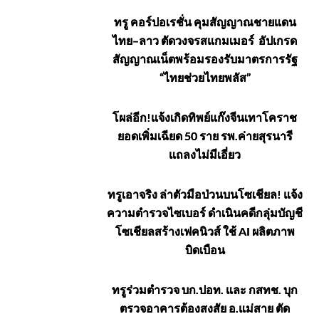
อาชญากรรม
ทรู คอร์ปอเรชั่น คุมสัญญาณชายแดน
ไทย–ลาว ตัดวงจรสแกมเมอร์ อัปเกรด
สัญญาณเน็ตพร้อมรองรับมาตรการรัฐ
“ไทยช่วยไทยพลัส”
โผล่อีก!แจ้งเกิดทิพย์แก๊งจีนเทาโคราช
ยอดเพิ่มเฉียด 50 ราย รพ.ค่ายสุรนารี
แถลงไม่มีเอี่ยว
ทรูเอาจริง ล่าตัวมือป่วนบนโซเชียล! แจ้ง
ความตำรวจไซเบอร์ ดำเนินคดีกลุ่มบัญชี
โซเชียลสร้างเฟคนิวส์ ใช้ AI ผลิตภาพ
บิดเบือน
ทรูร่วมตำรวจ บก.ปอท. และ กสทช. บุก
ตรวจอาคารต้องสงสัย อ.แม่สาย ตัด