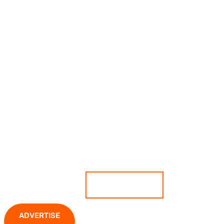
เกาะติดสถานการณ์ ตีแผ่ทุกความ
เคลื่อนไหว มั่นใจทุกข่าวคือความจริง
ADVERTISE