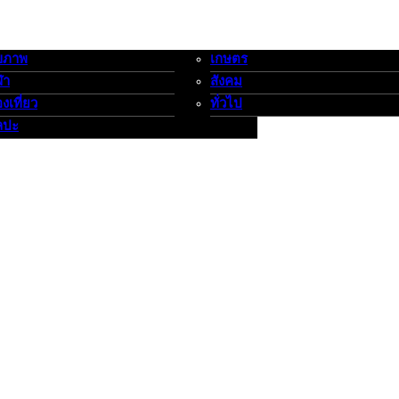
ขภาพ
เกษตร
-กีฬาท่องเที่ยว-ศิลปะ
เกษตร-สังคม-ทั่วไป
ฬา
สังคม
องเที่ยว
ทั่วไป
ลปะ