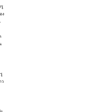
รู
มอง
น
ด
น
รู
าว
ล
่ง