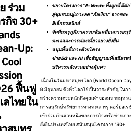
ย ร่วม
ขยายโครงการ “
E-Waste
ทิ้งถูกที่ ดีต่
สู่ชุมชนหมู่เกาะลด “ภัยเงียบ” จากขยะ
รกิจ 30+
อิเล็กทรอนิกส์
lands
จัดทีมทรูภูมิภาคร่วมขับเคลื่อนการอนุรั
ทะเลและการท่องเที่ยวอย่างยั่งยืน
ean-Up:
หนุนพื้นที่เกาะด้วยโครง
ข่าย
5G
และ
AI
เพื่อสัญญาณที่เสถียรพร
 Cool
บริหารพลังงานอย่างคุ้มค่า
ssion
เนื่องในวันมหาสมุทรโลก (World Ocean Day
26 ฟื้นฟู
8 มิถุนายน ซึ่งทั่วโลกใช้เป็นวาระสำคัญในก
สร้างความตระหนักถึงคุณค่าของมหาสมุทร
เลไทยใน
การอนุรักษ์ทรัพยากรทางทะเล ทรู คอร์ปอเรชั
น
เข้าร่วมเป็นส่วนหนึ่งของภารกิจเครือข่ายเกา
ยั่งยืนประเทศไทย สนับสนุนโครงการ “30+
าสมุทร