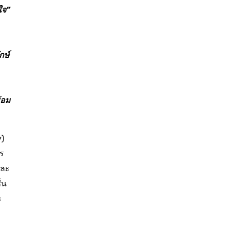
อใจ”
กษ์
้อม
)
าร
และ
่น
ะ