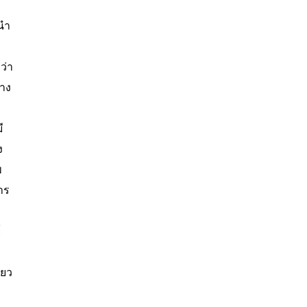
มนำ
ว่า
ทาง
ี
ง
พ
าร
์
ร
่ยว