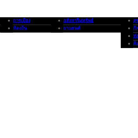
การเมือง
อสังหาริมทรัพย์
สุ
การเมือง-ท้องถิ่น
อสังหาริมทรัพย์-ยานยนต์
สุขภาพ
ท้องถิ่น
ยานยนต์
กี
ท่
ศิ