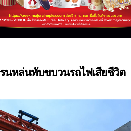
หล่นทับขบวนรถไฟเสียชีวิต