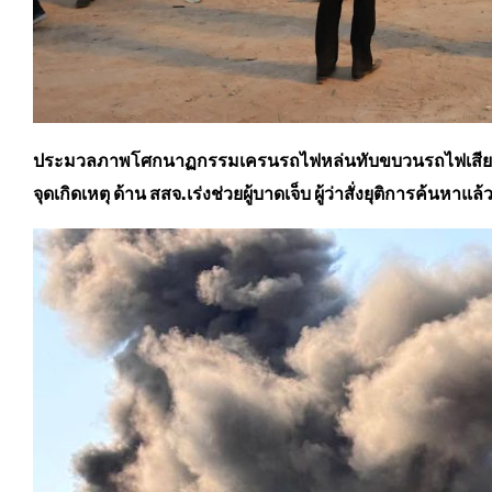
ประมวลภาพโศกนาฏกรรมเครนรถไฟหล่นทับขบวนรถไฟเสียชีวิต 3
จุดเกิดเหตุ ด้าน สสจ.เร่งช่วยผู้บาดเจ็บ ผู้ว่าสั่งยุติการค้นหาแล้