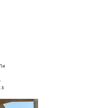
ถไฟ
ว
า 3