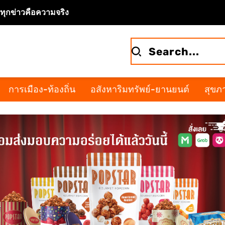
จทุกข่าวคือความจริง
การเมือง-ท้องถิ่น
อสังหาริมทรัพย์-ยานยนต์
สุขภา