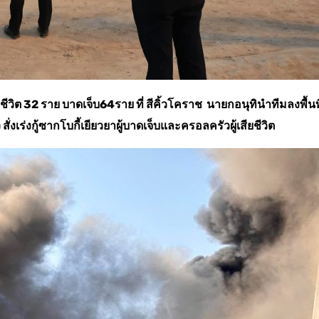
2 ราย บาดเจ็บ64ราย ที่ สีคิ้วโคราช นายกอนุทินำทีมลงพื้นที
ว สั่งเร่งกู้ซากโบกี้เยียวยาผู้บาดเจ็บและครอลครัวผู้เสียชีวิต