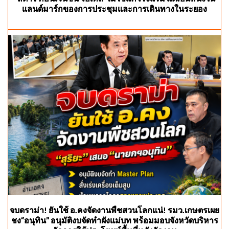
แลนด์มาร์กของการประชุมและการเดินทางในระยอง
จบดราม่า! ยันใช้ อ.คงจัดงานพืชสวนโลกแน่! รมว.เกษตรเผย
ชง“อนุทิน” อนุมัติงบจัดทำผังแม่บท พร้อมมอบจังหวัดบริหาร