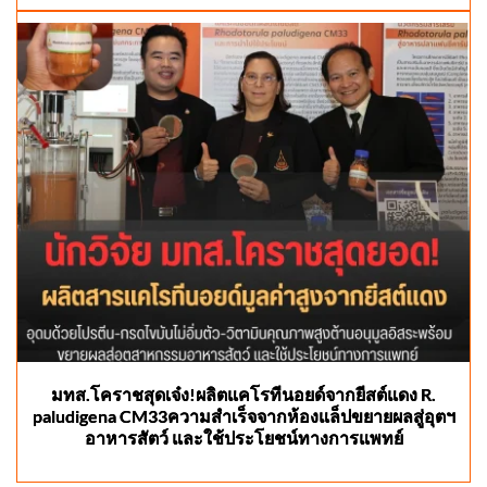
มทส.โคราชสุดเจ๋ง!ผลิตแคโรทีนอยด์จากยีสต์แดง R.
paludigena CM33ความสำเร็จจากห้องแล็ปขยายผลสู่อุตฯ
อาหารสัตว์ และใช้ประโยชน์ทางการแพทย์