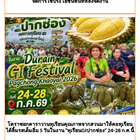
จัดการใช้ประโยชน์พื้นที่หลังจัดงาน
โคราชยกคาราวานทุเรียนคุณภาพจากสวนมาให้คอทุเรียน
ได้ลิ้มรสเต็มอิ่ม 5 วันในงาน “ทุเรียนGIปากช่อง” 24-28 ก.ค.นี้