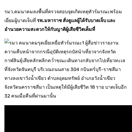
รมว.คมนาคมลงพื้นที่ตรวจสอบจุดเกิดเหตุทัวร์มรณะพร้อม
เยี่ยมผู้บาดเจ็บที่
รพ.มหาราช สั่งดูแลผู้ได้รับบาดเจ็บ และ
อำนวยความสะดวกให้กับญาติผู้เสียชีวิตเต็มที่
ผู้สื่อข่าวรายงาน
ความคืบหน้าจากกรณีอุบัติเหตุรถบัสนำเที่ยวจากจังหวัด
กาฬสินธุ์เสียหลักพลิกคว่ำขณะเดินทางกลับจากไปเที่ยวทะเล
ที่จังหวัดจันทบุรี บริเวณถนนสาย 304 กบินทร์บุรี-ราชสีมา
ทางลงเขาวังน้ำเขียว ตำบลอุดมทรัพย์ อำเภอวังน้ำเขียว
จังหวัดนครราชสีมา เป็นเหตุให้มีผู้เสียชีวิต 18 ราย บาดเจ็บอีก
32 คนเมื่อคืนที่ผ่านมานั้น