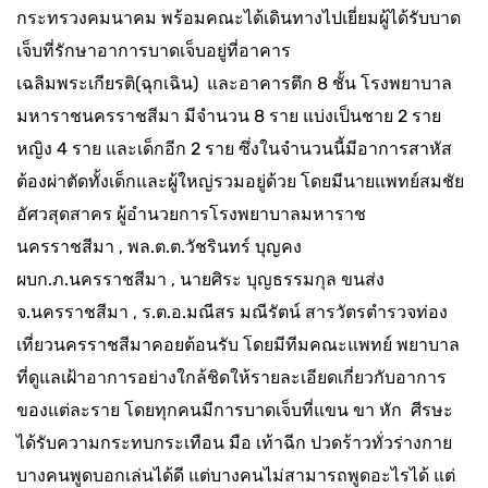
กระทรวงคมนาคม พร้อมคณะได้เดินทางไปเยี่ยมผู้ได้รับบาด
เจ็บที่รักษาอาการบาดเจ็บอยู่ที่อาคาร
เฉลิมพระเกียรติ(ฉุกเฉิน) และอาคารตึก 8 ชั้น โรงพยาบาล
มหาราชนครราชสีมา มีจำนวน 8 ราย แบ่งเป็นชาย 2 ราย
หญิง 4 ราย และเด็กอีก 2 ราย ซึ่งในจำนวนนี้มีอาการสาหัส
ต้องผ่าตัดทั้งเด็กและผู้ใหญ่รวมอยู่ด้วย โดยมีนายแพทย์สมชัย
อัศวสุดสาคร ผู้อำนวยการโรงพยาบาลมหาราช
นครราชสีมา , พล.ต.ต.วัชรินทร์ บุญคง
ผบก.ภ.นครราชสีมา , นายศิระ บุญธรรมกุล ขนส่ง
จ.นครราชสีมา , ร.ต.อ.มณีสร มณีรัตน์ สารวัตรตำรวจท่อง
เที่ยวนครราชสีมาคอยต้อนรับ โดยมีทีมคณะแพทย์ พยาบาล
ที่ดูแลเฝ้าอาการอย่างใกล้ชิดให้รายละเอียดเกี่ยวกับอาการ
ของแต่ละราย โดยทุกคนมีการบาดเจ็บที่แขน ขา หัก ศีรษะ
ได้รับความกระทบกระเทือน มือ เท้าฉีก ปวดร้าวทั่วร่างกาย
บางคนพูดบอกเล่นได้ดี แต่บางคนไม่สามารถพูดอะไรได้ แต่