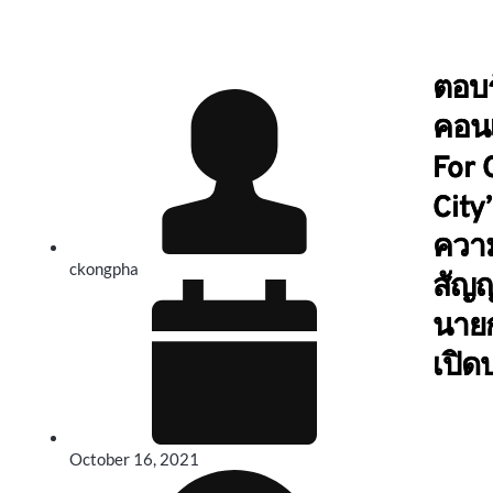
ตอบร
คอนเ
For 
Cit
ความ
ckongpha
สัญ
นายก
เปิด
October 16, 2021