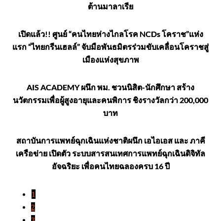
ต้านมาลาเรีย
เปิดแล้ว!! ศูนย์ “คนไทยห่างไกลโรค NCDs โคราช”แห่ง
แรก “ไทยกรีนเฮลล์” จับมือพันธมิตรร่วมขับเคลื่อนโคราชสู่
เมืองแห่งสุขภาพ
AIS ACADEMY ผนึก พม. ชวนนิสิต-นักศึกษา สร้าง
นวัตกรรมเพื่อผู้สูงอายุและคนพิการ ชิงรางวัลกว่า 200,000
บาท
สถาบันการแพทย์ฉุกเฉินแห่งชาติผนึก เอไอเอส และ ภาคี
เครือข่าย เปิดตัว ระบบสารสนเทศการแพทย์ฉุกเฉินดิจิทัล
อัจฉริยะ เพื่อคนไทยฉลองครบ 16 ปี
1
2
3