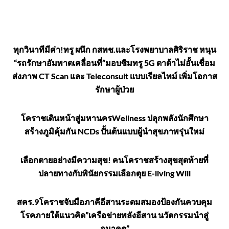
ทุกวินาทีมีค่า!ทรู ผนึก กสทช.และโรงพยาบาลศิริราช หนุน
“รถรักษาอัมพาตเคลื่อนที่”มอบซิมทรู 5G ดาต้าไม่อั้นเชื่อม
ส่งภาพ CT Scan และ Teleconsult แบบเรียลไทม์ เพิ่มโอกาส
รักษาผู้ป่วย
โคราชเดินหน้าสู่มหานครWellness ปลุกพลังนักศึกษา
สร้างภูมิคุ้มกัน NCDs ปั้นต้นแบบผู้นำสุขภาพรุ่นใหม่
เลือกตายอย่างมีความสุข! คนโคราชสร้างสุขสุดท้ายที่
ปลายทางกับพินัยกรรมเลือกตุย E-living Will
สคร.9โคราชจับมือภาคีอีสานระดมสมองป้องกันควบคุม
โรคภายใต้แนวคิด”เครือข่ายพลังอีสาน นวัตกรรมนำสู่
อนาคต”