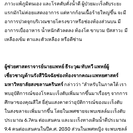
ภาวะแพ้ภูมิตนเอง และโรคตับคั่งน้ำดี ผู้ป่วยมะเร็งตับระยะ
แรกมักไม่ค่อยแสดงอาการ แต่หากก้อนเนื้อร้ายใหญ่ขึ้น จะมี
อาการปวดจุกบริเวณชายโครงขวาหรือช่องท้องส่วนบน มี
อาการเบื่ออาหาร น้ำหนักตัวลดลง ท้องโต ขาบวม ปัสสาวะ มี
เหลืองเข้ม ตาและตัวเหลือง หรือดีซ่าน
ผู้ช่วยศาสตราจารย์นายแพทย์ ธีระวุฒ ทับทวี แพทย์ผู้
เชี่ยวชาญด้านรังสีวินิจฉัยช่องท้อง
จากคณะแพทยศาสตร์
มหาวิทยาลัยสงขลานครินทร์
กล่าวว่า “สำหรับในภาคใต้ เรา
พบอุบัติการณ์ของโรคมะเร็งตับเพิ่มมากขึ้นมาเรื่อยๆ จากการ
ศึกษาของคุณสีใส ยี่สุ่นแสงคาดว่าอุบัติการณ์ของมะเร็งตับ
ในสงขลาจะเพิ่มมากขึ้น โดยในเพศชายจะพบเซลล์มะเร็งตับ
ประมาณ 6.7คน ต่อแสนคน และมะเร็งทางเดินน้ำดีประมาณ
9.4 คนต่อแสนคนในปีค.ศ. 2030 ส่วนในเพศหญิง จะพบเซลล์