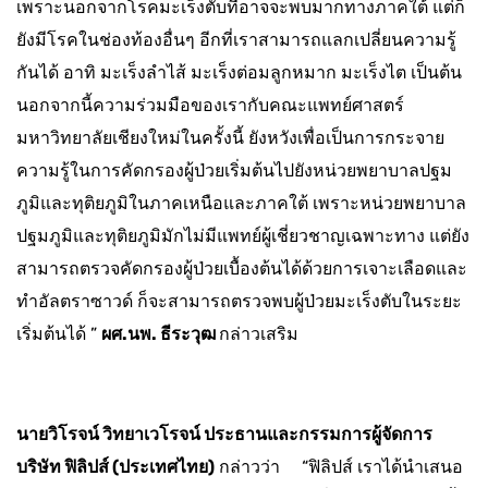
เพราะนอกจากโรคมะเร็งตับที่อาจจะพบมากทางภาคใต้ แต่ก็
ยังมีโรคในช่องท้องอื่นๆ อีกที่เราสามารถแลกเปลี่ยนความรู้
กันได้ อาทิ มะเร็งลำไส้ มะเร็งต่อมลูกหมาก มะเร็งไต เป็นต้น
นอกจากนี้ความร่วมมือของเรากับคณะแพทย์ศาสตร์
มหาวิทยาลัยเชียงใหม่ในครั้งนี้ ยังหวังเพื่อเป็นการกระจาย
ความรู้ในการคัดกรองผู้ป่วยเริ่มต้นไปยังหน่วยพยาบาลปฐม
ภูมิและทุติยภูมิในภาคเหนือและภาคใต้ เพราะหน่วยพยาบาล
ปฐมภูมิและทุติยภูมิมักไม่มีแพทย์ผู้เชี่ยวชาญเฉพาะทาง แต่ยัง
สามารถตรวจคัดกรองผู้ป่วยเบื้องต้นได้ด้วยการเจาะเลือดและ
ทำอัลตราซาวด์ ก็จะสามารถตรวจพบผู้ป่วยมะเร็งตับในระยะ
เริ่มต้นได้ ”
ผศ.นพ. ธีระวุฒ
กล่าวเสริม
นายวิโรจน์ วิทยาเวโรจน์ ประธานและกรรมการผู้จัดการ
บริษัท ฟิลิปส์ (ประเทศไทย)
กล่าวว่า “ฟิลิปส์ เราได้นำเสนอ