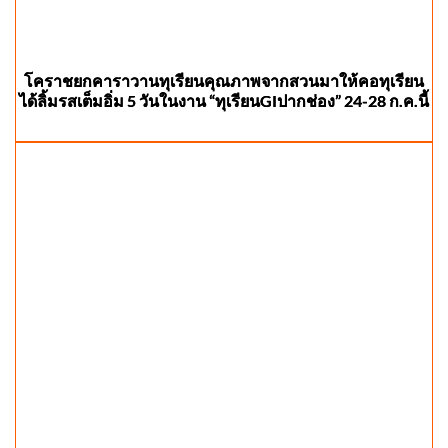
โคราชยกคาราวานทุเรียนคุณภาพจากสวนมาให้คอทุเรียน
ได้ลิ้มรสเต็มอิ่ม 5 วันในงาน “ทุเรียนGIปากช่อง” 24-28 ก.ค.นี้