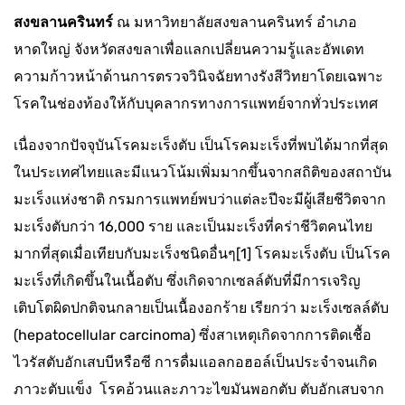
สงขลานครินทร์
ณ มหาวิทยาลัยสงขลานครินทร์ อำเภอ
หาดใหญ่ จังหวัดสงขลาเพื่อแลกเปลี่ยนความรู้และอัพเดท
ความก้าวหน้าด้านการตรวจวินิจฉัยทางรังสีวิทยาโดยเฉพาะ
โรคในช่องท้องให้กับบุคลากรทางการแพทย์จากทั่วประเทศ
เนื่องจากปัจจุบันโรคมะเร็งตับ เป็นโรคมะเร็งที่พบได้มากที่สุด
ในประเทศไทยและมีแนวโน้มเพิ่มมากขึ้นจากสถิติของสถาบัน
มะเร็งแห่งชาติ กรมการแพทย์พบว่าแต่ละปีจะมีผู้เสียชีวิตจาก
มะเร็งตับกว่า 16,000 ราย และเป็นมะเร็งที่คร่าชีวิตคนไทย
มากที่สุดเมื่อเทียบกับมะเร็งชนิดอื่นๆ
[1]
โรคมะเร็งตับ เป็นโรค
มะเร็งที่เกิดขึ้นในเนื้อตับ ซึ่งเกิดจากเซลล์ตับที่มีการเจริญ
เติบโตผิดปกติจนกลายเป็นเนื้องอกร้าย เรียกว่า มะเร็งเซลล์ตับ
(hepatocellular carcinoma) ซึ่งสาเหตุเกิดจากการติดเชื้อ
ไวรัสตับอักเสบบีหรือซี การดื่มแอลกอฮอล์เป็นประจำจนเกิด
ภาวะตับแข็ง โรคอ้วนและภาวะไขมันพอกตับ ตับอักเสบจาก