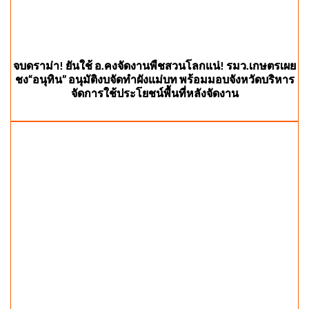
จบดราม่า! ยันใช้ อ.คงจัดงานพืชสวนโลกแน่! รมว.เกษตรเผย
ชง“อนุทิน” อนุมัติงบจัดทำผังแม่บท พร้อมมอบจังหวัดบริหาร
จัดการใช้ประโยชน์พื้นที่หลังจัดงาน