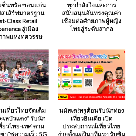
เซ็นทรัล ขอนแก่น
ทุกกำลังใจและการ
ส เสิร์ฟมาตรฐาน
สนับสนุนอันทรงคุณค่า
st-Class Retail
เชื่อมต่อศักยภาพผู้หญิง
erience สู่เมือง
ไทยสู่ระดับสากล
ยภาพแห่งทศวรรษ
ุนเที่ยวไทยจัดเต็ม
นมัสเต!ทรูต้อนรับนักท่อง
ะเลบัวแดง” รับนัก
เที่ยวอินเดีย เปิด
ที่ยวไทย-เทศ ตาม
ประสบการณ์เที่ยวไทย
ิซ่า”ชูความเร็ว 5G
ง่ายตั้งแต่วินาทีแรก รับซิม