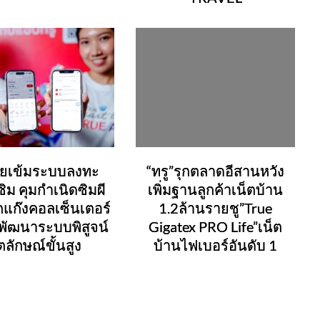
ลุยเข้มระบบลงทะ
“ทรู”รุกตลาดอีสานหวัง
ซิม คุมกำเนิดซิมผี
เพิ่มฐานลูกค้าเน็ตบ้าน
กแก๊งคอลเซ็นเตอร์
1.2ล้านรายชู”True
 พัฒนาระบบพิสูจน์
Gigatex PRO Life”เน็ต
ตลักษณ์ขั้นสูง
บ้านไฟเบอร์อันดับ 1