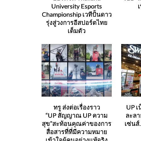
University Esports
เ
Championship เวทีปั้นดาว
รุ่งสู่วงการอีสปอร์ตไทย
เต็มตัว
ทรู ส่งต่อเรื่องราว
UP เน
“UP สัญญาณ UP ความ
ละลาย
สุข”สะท้อนคุณค่าของการ
เซ่นส
สื่อสารที่ที่มีความหมาย
เข้าใจผู้คนอย่างแท้จริง