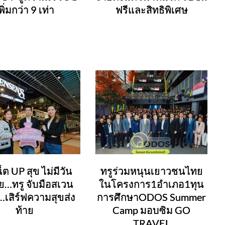
พิ่มกว่า 9 เท่า
ฟรีและสิทธิพิเศษ
็ต UP สุข ไม่มีวัน
ทรูร่วมหนุนเยาวชนไทย
…ทรู จับมือสเวน
ในโครงการ1อำเภอ1ทุน
์…เสิร์ฟความสุขส่ง
การศึกษาODOS Summer
ท้าย
Camp มอบซิม GO
TRAVEL