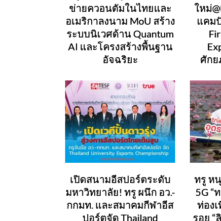
ข่ายควอนตัมในไทยและ
ใหม่@
อเมริกาลงนาม MoU สร้าง
แคมปั
ระบบนิเวศด้าน Quantum
Fir
AI และโครงสร้างพื้นฐาน
Exp
อัจฉริยะ
ศัก
เปิดสนามอีสปอร์ตระดับ
ทรู หน
มหาวิทยาลัย! ทรู ผนึก อว.-
5G “ท
กกมท. และสมาคมกีฬาอีส
ท่องเ
ปอร์ตจัด Thailand
รอย “ล