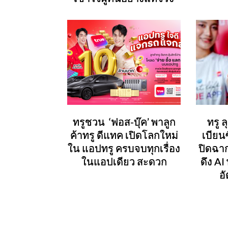
ทรูชวน ‘ฟอส-บุ๊ค’ พาลูก
ทรู 
ค้าทรู ดีแทค เปิดโลกใหม่
เบียน
ใน แอปทรู ครบจบทุกเรื่อง
ปิดฉา
ในแอปเดียว สะดวก
ดึง AI
อั