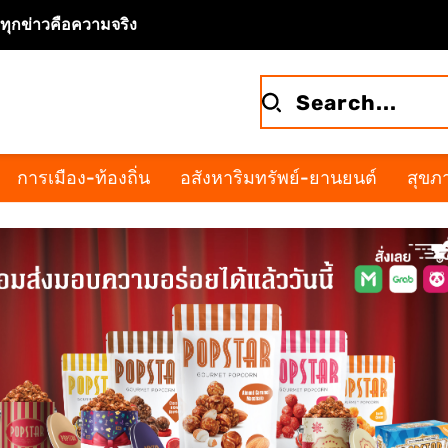
จทุกข่าวคือความจริง
การเมือง-ท้องถิ่น
อสังหาริมทรัพย์-ยานยนต์
สุขภา