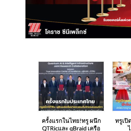
ครั้งแรกในไทย!ทรู ผนึก
ทรูเปิ
QTRicและ qBraid เครือ
ไ