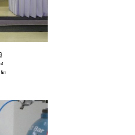
้
อง
จัย