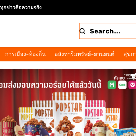
จทุกข่าวคือความจริง
การเมือง-ท้องถิ่น
อสังหาริมทรัพย์-ยานยนต์
สุขภา