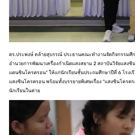
ดร.ประพงษ์ คล้ายสุบรรณ์ ประธานคณะทำงานจัดกิจกรรมศึก
อำนวยการพัฒนาเครื่องกำเนิดแสงสยาม 2 สถาบันวิจัยแสงซิน
แดนซินโครตรอน” ให้แก่นักเรียนชั้นประถมศึกษาปีที่ 6 โรงเร
แสงซินโครตรอน พร้อมทั้งบรรยายพิเศษเรื่อง “แสงซินโครตรอน..
นักเรียนในค่าย