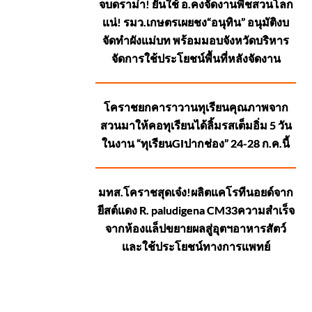
จบดราม่า! ยันใช้ อ.คงจัดงานพืชสวนโลก
แน่! รมว.เกษตรเผยชง“อนุทิน” อนุมัติงบ
จัดทำผังแม่บท พร้อมมอบจังหวัดบริหาร
จัดการใช้ประโยชน์พื้นที่หลังจัดงาน
โคราชยกคาราวานทุเรียนคุณภาพจาก
สวนมาให้คอทุเรียนได้ลิ้มรสเต็มอิ่ม 5 วัน
ในงาน “ทุเรียนGIปากช่อง” 24-28 ก.ค.นี้
มทส.โคราชสุดเจ๋ง!ผลิตแคโรทีนอยด์จาก
ยีสต์แดง R. paludigena CM33ความสำเร็จ
จากห้องแล็ปขยายผลสู่อุตฯอาหารสัตว์
และใช้ประโยชน์ทางการแพทย์