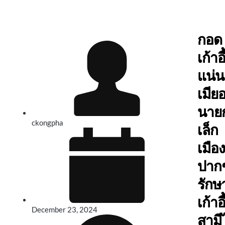
กอด
เก้าอี
แน่น
เมีย
นาย
ckongpha
เล็ก
เมือง
ปากช
รักษ
เก้าอี
December 23, 2024
สามีไ