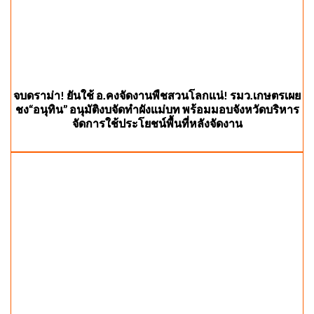
จบดราม่า! ยันใช้ อ.คงจัดงานพืชสวนโลกแน่! รมว.เกษตรเผย
ชง“อนุทิน” อนุมัติงบจัดทำผังแม่บท พร้อมมอบจังหวัดบริหาร
จัดการใช้ประโยชน์พื้นที่หลังจัดงาน