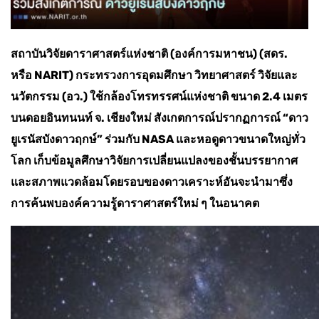
สถาบันวิจัยดาราศาสตร์แห่งชาติ (องค์การมหาชน) (สดร.
หรือ NARIT) กระทรวงการอุดมศึกษา วิทยาศาสตร์ วิจัยและ
นวัตกรรม (อว.) ใช้กล้องโทรทรรศน์แห่งชาติ ขนาด 2.4 เมตร
บนดอยอินทนนท์ จ. เชียงใหม่ สังเกตการณ์ปรากฏการณ์ “ดาว
ยูเรนัสบังดาวฤกษ์” ร่วมกับ NASA และหอดูดาวขนาดใหญ่ทั่ว
โลก เก็บข้อมูลศึกษาวิจัยการเปลี่ยนแปลงของชั้นบรรยากาศ
และสภาพแวดล้อมโดยรอบของดาวเคราะห์อันจะนำมาซึ่ง
การค้นพบองค์ความรู้ดาราศาสตร์ใหม่ ๆ ในอนาคต