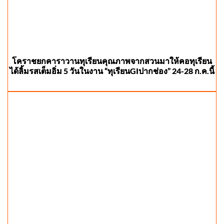
โคราชยกคาราวานทุเรียนคุณภาพจากสวนมาให้คอทุเรียน
ได้ลิ้มรสเต็มอิ่ม 5 วันในงาน “ทุเรียนGIปากช่อง” 24-28 ก.ค.นี้