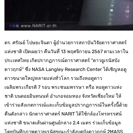
ดร. ศรัณย์ โปษยะจินดา ผู้อำนวยการสถาบันวิจัยดาราศาสตร์
แห่งชาติ เปิดเผยว่า คืนวันที่ 13 พฤศจิกายน 2567 ตามเวลาใน
ประเทศไทย เกิดปรากฏการณ์ดาราศาสตร์ "ดาวยูเรนัสบัง
ดาวฤกษ์" ซึ่ง NASA Langley Research Center ได้เชิญหอดู
ดาวขนาดใหญ่หลายแห่งทั่วโลก รวมถึงหอดูดาว
เฉลิมพระเกียรติ 7 รอบ พระชนมพรรษา หรือ หอดูดาวแห่ง
ชาติ บนดอยอินทนนท์ อำเภอจอมทอง จังหวัดเชียงใหม่ ให้
เข้าร่วมสังเกตการณ์และเก็บข้อมูลปรากฏการณ์ในครั้งนี้ด้วย
คืนดังกล่าว นักดาราศาสตร์ NARIT ได้ใช้กล้องโทรทรรศน์
แห่งชาติ ขนาดเส้นผ่านศูนย์กลาง 2.4 เมตร ร่วมเก็บข้อมูล
โดยบันทึกภาพดาวยูเรนัสขณะกำลังบดบังดาวฤกษ์ 2MASS