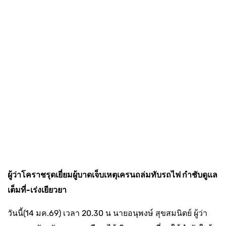
ผู้ว่าโคราชรุดเยี่ยมผู้บาดเจ็บเหตุเครนถล่มทับรถไฟ กำชับดูแล
เต็มที่-เร่งเยียวยา
​วันนี้(14 มค.69) เวลา 20.30 น นายอนุพงษ์ สุขสมนิตย์ ผู้ว่า