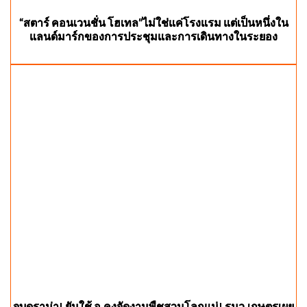
“สตาร์ คอนเวนชั่น โฮเทล”ไม่ใช่แค่โรงแรม แต่เป็นหนึ่งใน
แลนด์มาร์กของการประชุมและการเดินทางในระยอง
จบดราม่า! ยันใช้ อ.คงจัดงานพืชสวนโลกแน่! รมว.เกษตรเผย