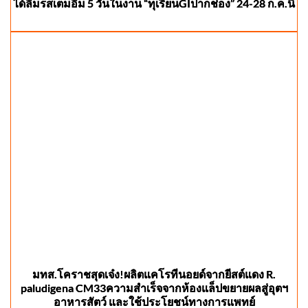
ได้ลิ้มรสเต็มอิ่ม 5 วันในงาน “ทุเรียนGIปากช่อง” 24-28 ก.ค.นี้
มทส.โคราชสุดเจ๋ง!ผลิตแคโรทีนอยด์จากยีสต์แดง R.
paludigena CM33ความสำเร็จจากห้องแล็ปขยายผลสู่อุตฯ
อาหารสัตว์ และใช้ประโยชน์ทางการแพทย์