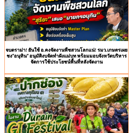
จบดราม่า! ยันใช้ อ.คงจัดงานพืชสวนโลกแน่! รมว.เกษตรเผย
ชง“อนุทิน” อนุมัติงบจัดทำผังแม่บท พร้อมมอบจังหวัดบริหาร
จัดการใช้ประโยชน์พื้นที่หลังจัดงาน