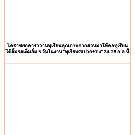
โคราชยกคาราวานทุเรียนคุณภาพจากสวนมาให้คอทุเรียน
ได้ลิ้มรสเต็มอิ่ม 5 วันในงาน “ทุเรียนGIปากช่อง” 24-28 ก.ค.นี้