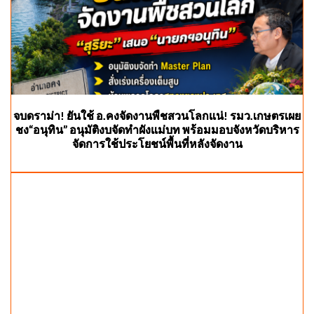
จบดราม่า! ยันใช้ อ.คงจัดงานพืชสวนโลกแน่! รมว.เกษตรเผย
ชง“อนุทิน” อนุมัติงบจัดทำผังแม่บท พร้อมมอบจังหวัดบริหาร
จัดการใช้ประโยชน์พื้นที่หลังจัดงาน