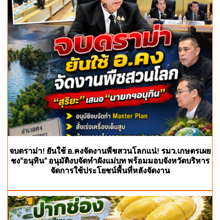
จบดราม่า! ยันใช้ อ.คงจัดงานพืชสวนโลกแน่! รมว.เกษตรเผย
ชง“อนุทิน” อนุมัติงบจัดทำผังแม่บท พร้อมมอบจังหวัดบริหาร
จัดการใช้ประโยชน์พื้นที่หลังจัดงาน