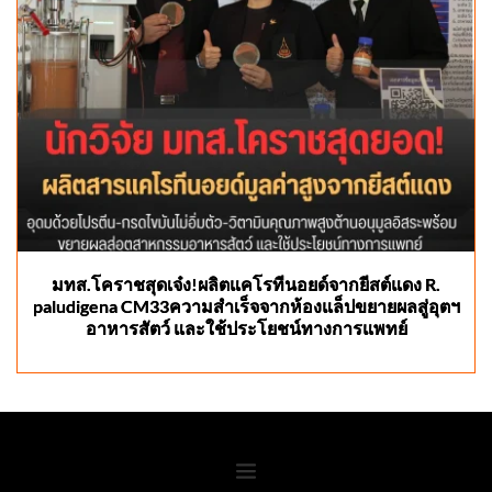
มทส.โคราชสุดเจ๋ง!ผลิตแคโรทีนอยด์จากยีสต์แดง R.
paludigena CM33ความสำเร็จจากห้องแล็ปขยายผลสู่อุตฯ
อาหารสัตว์ และใช้ประโยชน์ทางการแพทย์