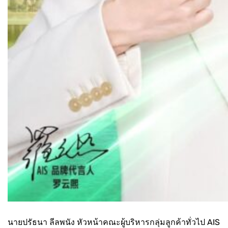
นายปรัธนา ลีลพนัง หัวหน้าคณะผู้บริหารกลุ่มลูกค้าทั่วไป AIS