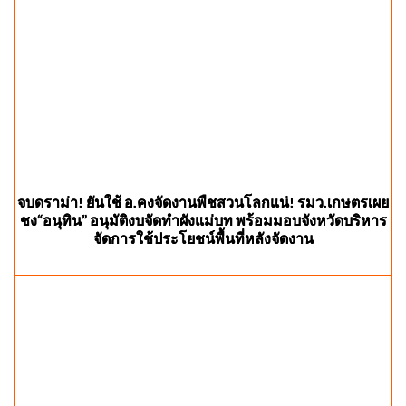
จบดราม่า! ยันใช้ อ.คงจัดงานพืชสวนโลกแน่! รมว.เกษตรเผย
ชง“อนุทิน” อนุมัติงบจัดทำผังแม่บท พร้อมมอบจังหวัดบริหาร
จัดการใช้ประโยชน์พื้นที่หลังจัดงาน