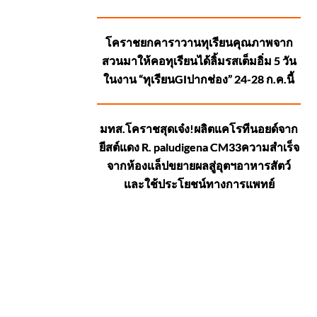
โคราชยกคาราวานทุเรียนคุณภาพจาก
สวนมาให้คอทุเรียนได้ลิ้มรสเต็มอิ่ม 5 วัน
ในงาน “ทุเรียนGIปากช่อง” 24-28 ก.ค.นี้
มทส.โคราชสุดเจ๋ง!ผลิตแคโรทีนอยด์จาก
ยีสต์แดง R. paludigena CM33ความสำเร็จ
จากห้องแล็ปขยายผลสู่อุตฯอาหารสัตว์
และใช้ประโยชน์ทางการแพทย์