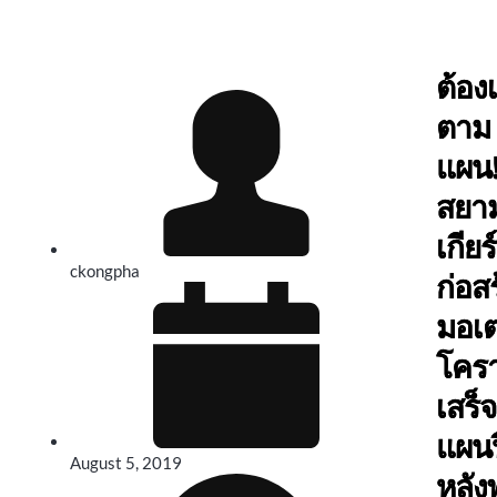
ต้อง
ตาม
แผน!“
สยาม
เกียร
ckongpha
ก่อส
มอเต
โครา
เสร็
แผนป
August 5, 2019
หลัง