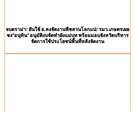
จบดราม่า! ยันใช้ อ.คงจัดงานพืชสวนโลกแน่! รมว.เกษตรเผย
ชง“อนุทิน” อนุมัติงบจัดทำผังแม่บท พร้อมมอบจังหวัดบริหาร
จัดการใช้ประโยชน์พื้นที่หลังจัดงาน