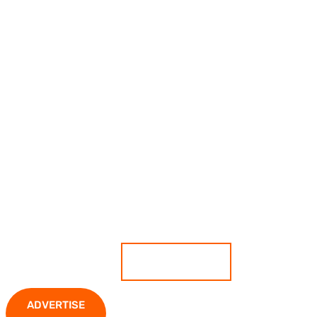
เกาะติดสถานการณ์ ตีแผ่ทุกความ
เคลื่อนไหว มั่นใจทุกข่าวคือความจริง
ADVERTISE