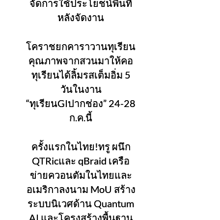
จัดการใช้ประโยชน์พื้นที่
หลังจัดงาน
โคราชยกคาราวานทุเรียน
คุณภาพจากสวนมาให้คอ
ทุเรียนได้ลิ้มรสเต็มอิ่ม 5
วันในงาน
“ทุเรียนGIปากช่อง” 24-28
ก.ค.นี้
ครั้งแรกในไทย!ทรู ผนึก
QTRicและ qBraid เครือ
ข่ายควอนตัมในไทยและ
อเมริกาลงนาม MoU สร้าง
ระบบนิเวศด้าน Quantum
AI และโครงสร้างพื้นฐาน