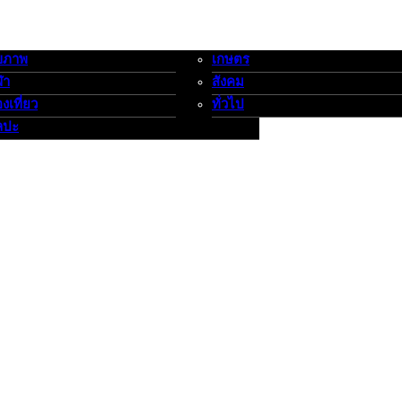
ขภาพ
เกษตร
-กีฬาท่องเที่ยว-ศิลปะ
เกษตร-สังคม-ทั่วไป
ฬา
สังคม
องเที่ยว
ทั่วไป
ลปะ