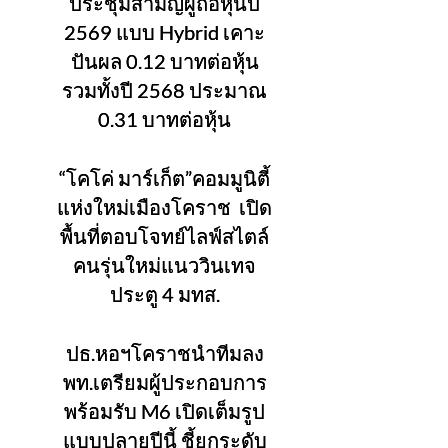
ประชุมสามัญผู้ถือหุ้นปี
2569 แบบ Hybrid เคาะ
ปันผล 0.12 บาทต่อหุ้น
รวมทั้งปี 2568 ประมาณ
0.31 บาทต่อหุ้น
“โคโค่ มาร์เก็ต”คอมมูนิตี้
แห่งใหม่เมืองโคราช เปิด
พื้นที่ตอบโจทย์ไลฟ์สไตล์
คนรุ่นใหม่แนววินเทจ
ประตู 4 มทส.
ปธ.หอฯโคราชนำทีมลง
พท.เตรียมผู้ประกอบการ
พร้อมรับ M6 เปิดเต็มรูป
แบบปลายปีนี้ ชี้ยกระดับ