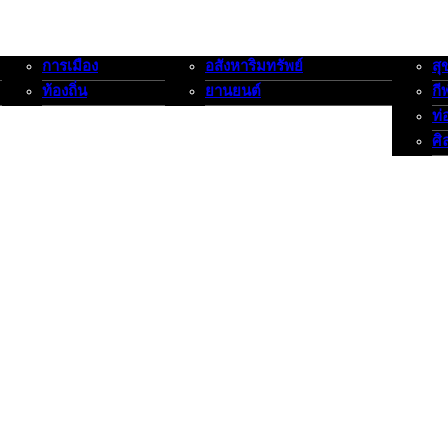
การเมือง
อสังหาริมทรัพย์
สุ
การเมือง-ท้องถิ่น
อสังหาริมทรัพย์-ยานยนต์
สุขภาพ
ท้องถิ่น
ยานยนต์
กี
ท่
ศิ