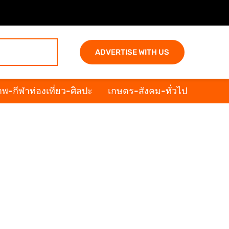
ADVERTISE WITH US
พ-กีฬาท่องเที่ยว-ศิลปะ
เกษตร-สังคม-ทั่วไป