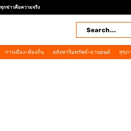
จทุกข่าวคือความจริง
การเมือง-ท้องถิ่น
อสังหาริมทรัพย์-ยานยนต์
สุขภา