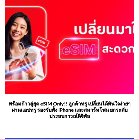
พร้อมก้าวสู่ยุค eSIM Only!! ลูกค้าทรู เปลี่ยนได้ทันใจง่ายๆ
ผ่านแอปทรู รองรับทั้ง iPhone และสมาร์ทโฟน ยกระดับ
ประสบการณ์ดิจิทัล