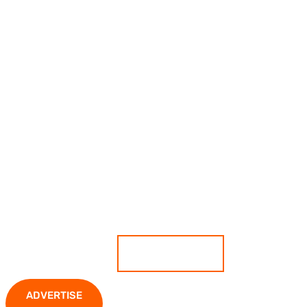
เกาะติดสถานการณ์ ตีแผ่ทุกความ
เคลื่อนไหว มั่นใจทุกข่าวคือความจริง
ADVERTISE