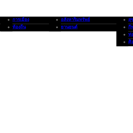
การเมือง
อสังหาริมทรัพย์
สุ
การเมือง-ท้องถิ่น
อสังหาริมทรัพย์-ยานยนต์
สุขภาพ
ท้องถิ่น
ยานยนต์
กี
ท่
ศิ