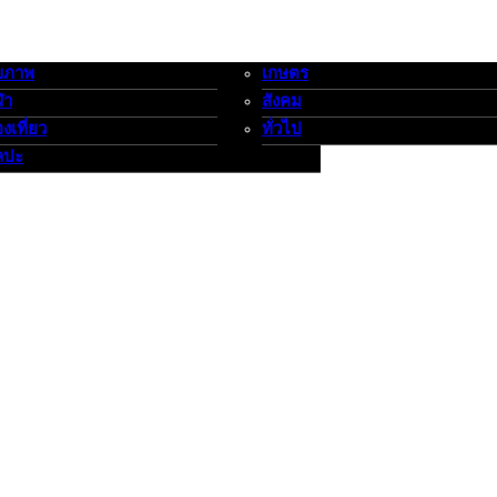
ขภาพ
เกษตร
-กีฬาท่องเที่ยว-ศิลปะ
เกษตร-สังคม-ทั่วไป
ฬา
สังคม
องเที่ยว
ทั่วไป
ลปะ