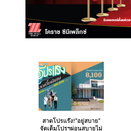
สาดโปรแร๊ง!”อยู่สบาย”
จัดเต็มโปรฯผ่อนสบายไม่