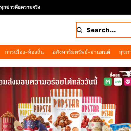
จทุกข่าวคือความจริง
การเมือง-ท้องถิ่น
อสังหาริมทรัพย์-ยานยนต์
สุขภา