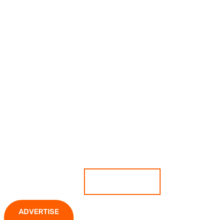
เกาะติดสถานการณ์ ตีแผ่ทุกความ
เคลื่อนไหว มั่นใจทุกข่าวคือความจริง
ADVERTISE