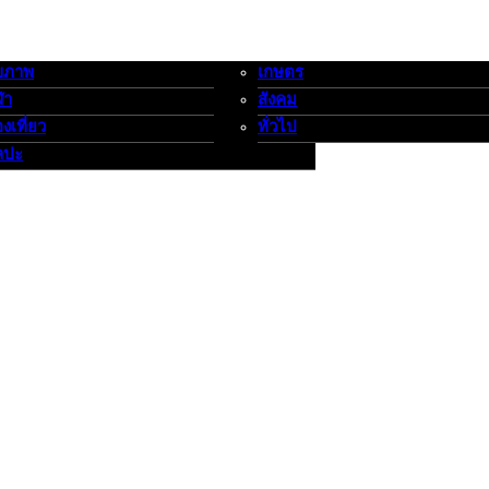
ขภาพ
เกษตร
-กีฬาท่องเที่ยว-ศิลปะ
เกษตร-สังคม-ทั่วไป
ฬา
สังคม
องเที่ยว
ทั่วไป
ลปะ