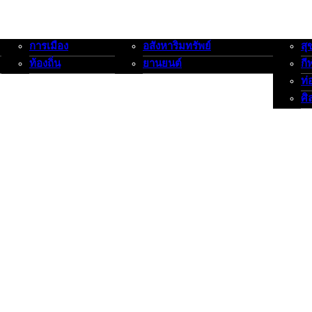
การเมือง
อสังหาริมทรัพย์
สุ
การเมือง-ท้องถิ่น
อสังหาริมทรัพย์-ยานยนต์
สุขภาพ
ท้องถิ่น
ยานยนต์
กี
ท่
ศิ