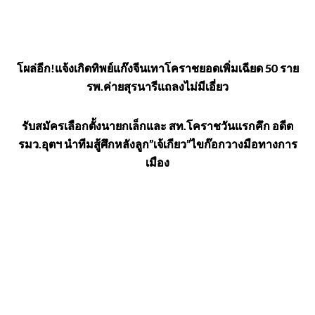
โผล่อีก!แจ้งเกิดทิพย์แก๊งจีนเทาโคราชยอดเพิ่มเฉียด 50 ราย
รพ.ค่ายสุรนารีแถลงไม่มีเอี่ยว
รับสมัครเลือกตั้งนายกเล็กและ สท.โคราชวันแรกคึก อดีต
รมว.อุตฯ นำทีมสู้ศึกหลังลูก”เจ้เกียว”ไขก๊อกวางมือทางการ
เมือง