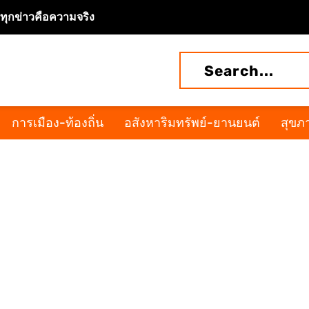
จทุกข่าวคือความจริง
การเมือง-ท้องถิ่น
อสังหาริมทรัพย์-ยานยนต์
สุขภา