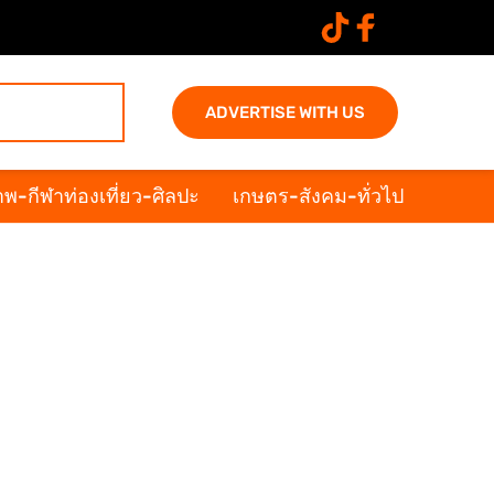
ADVERTISE WITH US
พ-กีฬาท่องเที่ยว-ศิลปะ
เกษตร-สังคม-ทั่วไป