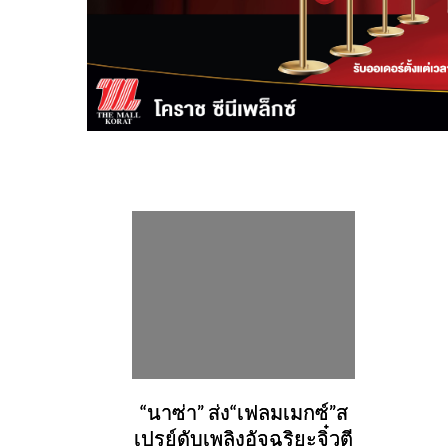
“นาซ่า” ส่ง“เฟลมเมกซ์”ส
เปรย์ดับเพลิงอัจฉริยะจิ๋วตี