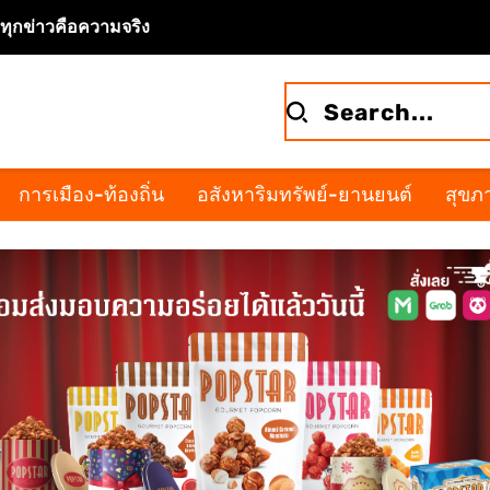
จทุกข่าวคือความจริง
การเมือง-ท้องถิ่น
อสังหาริมทรัพย์-ยานยนต์
สุขภา