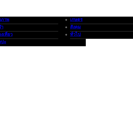
ขภาพ
เกษตร
-กีฬาท่องเที่ยว-ศิลปะ
เกษตร-สังคม-ทั่วไป
ฬา
สังคม
องเที่ยว
ทั่วไป
ลปะ