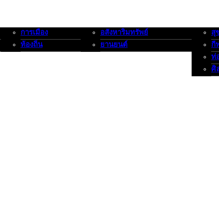
การเมือง
อสังหาริมทรัพย์
สุ
การเมือง-ท้องถิ่น
อสังหาริมทรัพย์-ยานยนต์
สุขภาพ
ท้องถิ่น
ยานยนต์
กี
ท่
ศิ