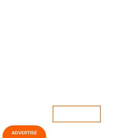
เกาะติดสถานการณ์ ตีแผ่ทุกความ
เคลื่อนไหว มั่นใจทุกข่าวคือความจริง
ADVERTISE