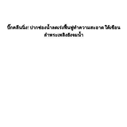
บิ๊กคลีนนิ่ง! ปากช่องน้ำลดเร่งฟื้นฟูทำความสะอาด ใต้เขือน
ลำพระเพลิงยังจมน้ำ