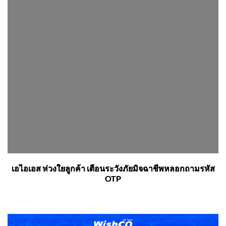
เอไอเอส ห่วงใยลูกค้า เตือนระวังภัยมิจฉาชีพหลอกถามรหัส
OTP