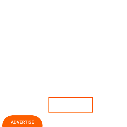
เกาะติดสถานการณ์ ตีแผ่ทุกความ
เคลื่อนไหว มั่นใจทุกข่าวคือความจริง
ADVERTISE