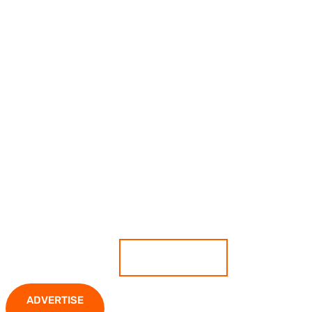
เกาะติดสถานการณ์ ตีแผ่ทุกความ
เคลื่อนไหว มั่นใจทุกข่าวคือความจริง
ADVERTISE