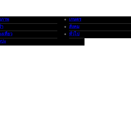
ขภาพ
เกษตร
-กีฬาท่องเที่ยว-ศิลปะ
เกษตร-สังคม-ทั่วไป
ฬา
สังคม
องเที่ยว
ทั่วไป
ลปะ