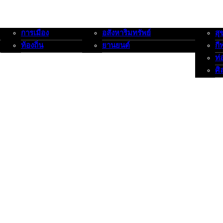
การเมือง
อสังหาริมทรัพย์
สุ
การเมือง-ท้องถิ่น
อสังหาริมทรัพย์-ยานยนต์
สุขภาพ
ท้องถิ่น
ยานยนต์
กี
ท่
ศิ