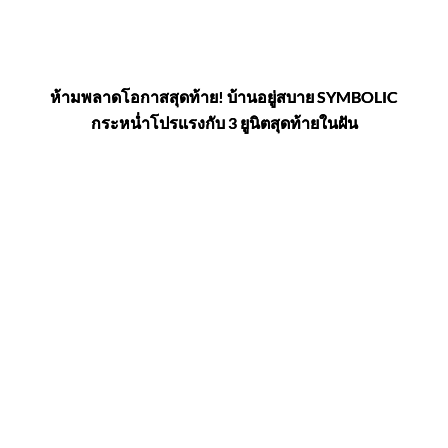
ห้ามพลาดโอกาสสุดท้าย! บ้านอยู่สบาย SYMBOLIC
กระหน่ำโปรแรงกับ 3 ยูนิตสุดท้ายในฝัน