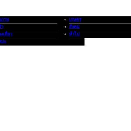
ขภาพ
เกษตร
-กีฬาท่องเที่ยว-ศิลปะ
เกษตร-สังคม-ทั่วไป
ฬา
สังคม
องเที่ยว
ทั่วไป
ลปะ