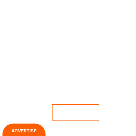
เกาะติดสถานการณ์ ตีแผ่ทุกความ
เคลื่อนไหว มั่นใจทุกข่าวคือความจริง
ADVERTISE