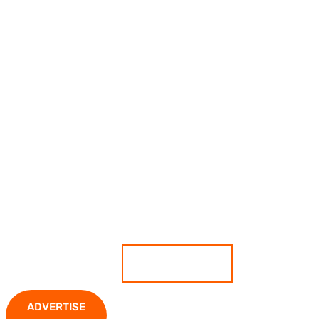
เกาะติดสถานการณ์ ตีแผ่ทุกความ
เคลื่อนไหว มั่นใจทุกข่าวคือความจริง
ADVERTISE