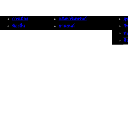
การเมือง
อสังหาริมทรัพย์
สุ
การเมือง-ท้องถิ่น
อสังหาริมทรัพย์-ยานยนต์
สุขภาพ
ท้องถิ่น
ยานยนต์
กี
ท่
ศิ