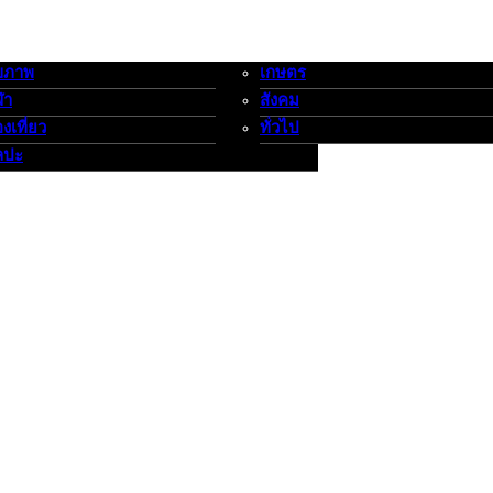
ขภาพ
เกษตร
-กีฬาท่องเที่ยว-ศิลปะ
เกษตร-สังคม-ทั่วไป
ฬา
สังคม
องเที่ยว
ทั่วไป
ลปะ