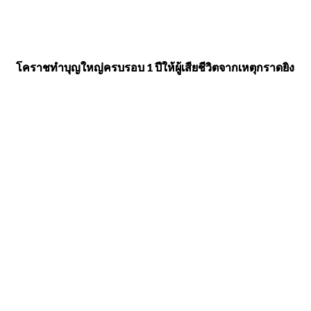
โคราชทำบุญใหญ่ครบรอบ 1 ปีให้ผู้เสียชีวิตจากเหตุกราดยิง