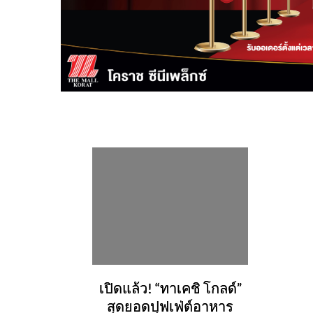
เปิดแล้ว! “ทาเคชิ โกลด์”
สุดยอดปุฟเฟ่ต์อาหาร