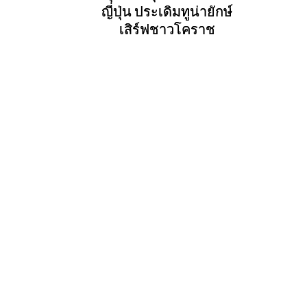
ญี่ปุ่น ประเดิมทูน่ายักษ์
เสิร์ฟชาวโคราช