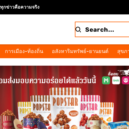
จทุกข่าวคือความจริง
การเมือง-ท้องถิ่น
อสังหาริมทรัพย์-ยานยนต์
สุขภา