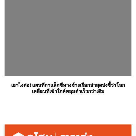
เอาไงต่อ! แผนที่กาแล็กซีทางช้างเผือกล่าสุดบ่งชี้ว่าโลก
เคลื่อนที่เข้าใกล้หลุมดำเร็วกว่าเดิม