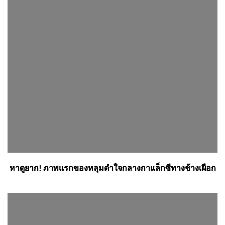
หาดูยาก! ภาพแรกของหลุมดำใจกลางกาแล็กซีทางช้างเผือก