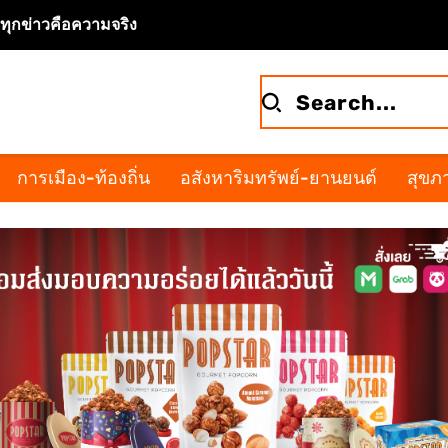
จทุกข่าวคือความจริง
การเมือง-ท้องถิ่น
อสังหาริมทรัพย์-ยานยนต์
สุขภา