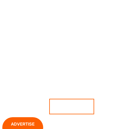
เกาะติดสถานการณ์ ตีแผ่ทุกความ
เคลื่อนไหว มั่นใจทุกข่าวคือความจริง
ADVERTISE