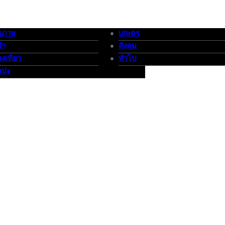
ขภาพ
เกษตร
-กีฬาท่องเที่ยว-ศิลปะ
เกษตร-สังคม-ทั่วไป
ฬา
สังคม
องเที่ยว
ทั่วไป
ลปะ