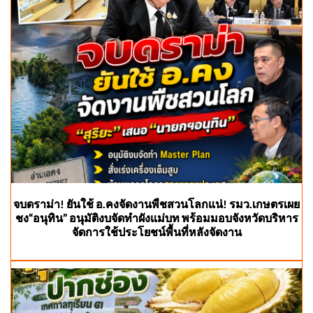
จบดราม่า! ยันใช้ อ.คงจัดงานพืชสวนโลกแน่! รมว.เกษตรเผย
ชง“อนุทิน” อนุมัติงบจัดทำผังแม่บท พร้อมมอบจังหวัดบริหาร
จัดการใช้ประโยชน์พื้นที่หลังจัดงาน