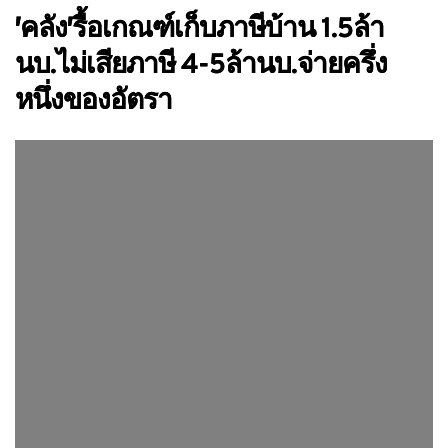
′คลัง′รื้อเกณฑ์เก็บภาษีบ้าน 1.5ล้า
นบ.ไม่เสียภาษี 4-5ล้านบ.จ่ายครึ่ง
หนึ่งของอัตรา