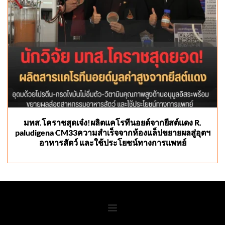
มทส.โคราชสุดเจ๋ง!ผลิตแคโรทีนอยด์จากยีสต์แดง R.
paludigena CM33ความสำเร็จจากห้องแล็ปขยายผลสู่อุตฯ
อาหารสัตว์ และใช้ประโยชน์ทางการแพทย์