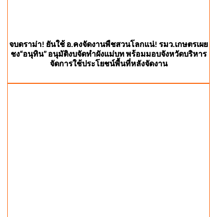
จบดราม่า! ยันใช้ อ.คงจัดงานพืชสวนโลกแน่! รมว.เกษตรเผย
ชง“อนุทิน” อนุมัติงบจัดทำผังแม่บท พร้อมมอบจังหวัดบริหาร
จัดการใช้ประโยชน์พื้นที่หลังจัดงาน