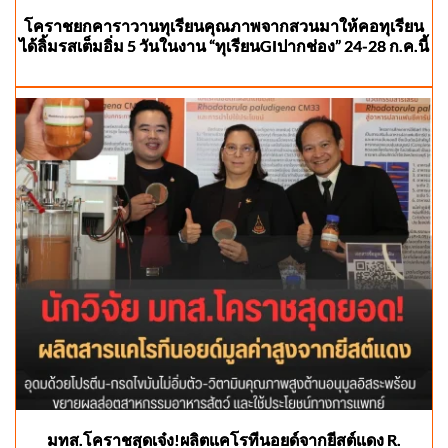
โคราชยกคาราวานทุเรียนคุณภาพจากสวนมาให้คอทุเรียน
ได้ลิ้มรสเต็มอิ่ม 5 วันในงาน “ทุเรียนGIปากช่อง” 24-28 ก.ค.นี้
มทส.โคราชสุดเจ๋ง!ผลิตแคโรทีนอยด์จากยีสต์แดง R.