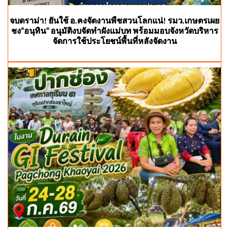
จบดราม่า! ยันใช้ อ.คงจัดงานพืชสวนโลกแน่! รมว.เกษตรเผย
ชง“อนุทิน” อนุมัติงบจัดทำผังแม่บท พร้อมมอบจังหวัดบริหาร
จัดการใช้ประโยชน์พื้นที่หลังจัดงาน