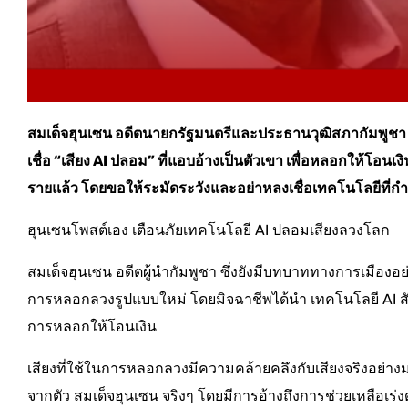
สมเด็จฮุนเซน อดีตนายกรัฐมนตรีและประธานวุฒิสภากัมพูชา
เชื่อ “เสียง AI ปลอม” ที่แอบอ้างเป็นตัวเขา เพื่อหลอกให้
รายแล้ว โดยขอให้ระมัดระวังและอย่าหลงเชื่อเทคโนโลยีที่
ฮุนเซนโพสต์เอง เตือนภัยเทคโนโลยี AI ปลอมเสียงลวงโลก
สมเด็จฮุนเซน อดีตผู้นำกัมพูชา ซึ่งยังมีบทบาททางการเมืองอย
การหลอกลวงรูปแบบใหม่ โดยมิจฉาชีพได้นำ เทคโนโลยี AI สังเ
การหลอกให้โอนเงิน
เสียงที่ใช้ในการหลอกลวงมีความคล้ายคลึงกับเสียงจริงอย่างม
จากตัว สมเด็จฮุนเซน จริงๆ โดยมีการอ้างถึงการช่วยเหลือเร่