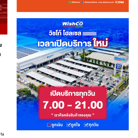
ง
ย
ิน