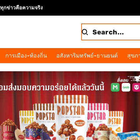
จทุกข่าวคือความจริง
การเมือง-ท้องถิ่น
อสังหาริมทรัพย์-ยานยนต์
สุขภา