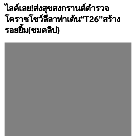
ไลค์เลย!ส่งสุขสงกรานต์ตำรวจ
โคราชโชว์ลีลาท่าเต้น“T26”สร้าง
รอยยิ้ม(ชมคลิป)