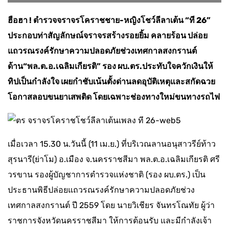
ฮือฮา ! ตำรวจจราจรโคราชชาย-หญิงโชว์ลีลาเต้น “ที 26”
ประกอบท่าสัญลักษณ์จราจรสร้างรอยยิ้ม คลายร้อน ปล่อย
แถวรณรงค์รักษาความปลอดภัยช่วงเทศกาลสงกรานต์
ด้าน“พล.ต.อ.เฉลิมเกียรติ” รอง ผบ.ตร.ประทับใจควักเงินให้
ทิปเป็นกำลังใจ เผยกำชับเน้นตั้งด่านลดอุบัติเหตุและสกัดฉวย
โอกาสลอบขนยาเสพติด โดยเฉพาะช่องทางใหม่ขนทางรถไฟ
เมื่อเวลา 15.30 น.วันนี้ (11 เม.ย.) ที่บริเวณลานอนุสาวรีย์ท้าว
สุรนารี(ย่าโม) อ.เมือง จ.นครราชสีมา พล.ต.อ.เฉลิมเกียรติ ศรี
วรขาน รองผู้บัญชาการตำรวจแห่งชาติ (รอง ผบ.ตร.) เป็น
ประธานพิธีปล่อยแถวรณรงค์รักษาความปลอดภัยช่วง
เทศกาลสงกรานต์ ปี 2559 โดย นายวิเชียร จันทรโณทัย ผู้ว่า
ราชการจังหวัดนครราชสีมา ให้การต้อนรับ และมีกำลังเจ้า