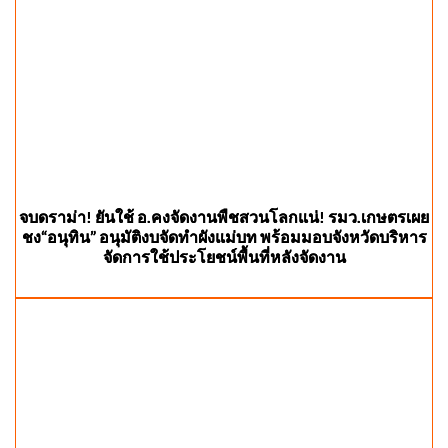
จบดราม่า! ยันใช้ อ.คงจัดงานพืชสวนโลกแน่! รมว.เกษตรเผย
ชง“อนุทิน” อนุมัติงบจัดทำผังแม่บท พร้อมมอบจังหวัดบริหาร
จัดการใช้ประโยชน์พื้นที่หลังจัดงาน