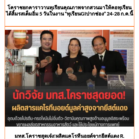
โคราชยกคาราวานทุเรียนคุณภาพจากสวนมาให้คอทุเรียน
ได้ลิ้มรสเต็มอิ่ม 5 วันในงาน “ทุเรียนGIปากช่อง” 24-28 ก.ค.นี้
มทส.โคราชสุดเจ๋ง!ผลิตแคโรทีนอยด์จากยีสต์แดง R.