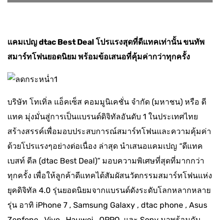
แคมเปญ
dtac Best Deal โปรแรงสุดที่ดีแทคเท่านั้น ขนทัพ
สมาร์ทโฟนยอดนิยม พร้อมข้อเสนอที่คุ้มค่ากว่าทุกครั้ง
บริษัท โทเทิ่ล แอ็คเซ็ส คอมมูนิเคชั่น จำกัด (มหาชน) หรือ ดี
แทค มุ่งมั่นสู่การเป็นแบรนด์ดิจิทัลอันดับ 1 ในประเทศไทย
สร้างสรรค์เพื่อมอบประสบการณ์สมาร์ทโฟนและความคุ้มค่า
ด้วยโปรแรงๆอย่างต่อเนื่อง ล่าสุด นำเสนอแคมเปญ “ดีแทค
เบสท์ ดีล (dtac Best Deal)” มอบความพิเศษที่สุดที่มากกว่า
ทุกครั้ง เพื่อให้ลูกค้าดีแทคได้สัมผัสนวัตกรรมสมาร์ทโฟนแห่ง
ยุคดิจิทัล 4.0 รุ่นยอดนิยมจากแบรนด์ดังระดับโลกหลากหลาย
รุ่น อาทิ iPhone 7 , Samsung Galaxy , dtac phone , Asus
Zenfone , Vivo , Hauwei , OPPO, และ Sony มาพร้อมกับ