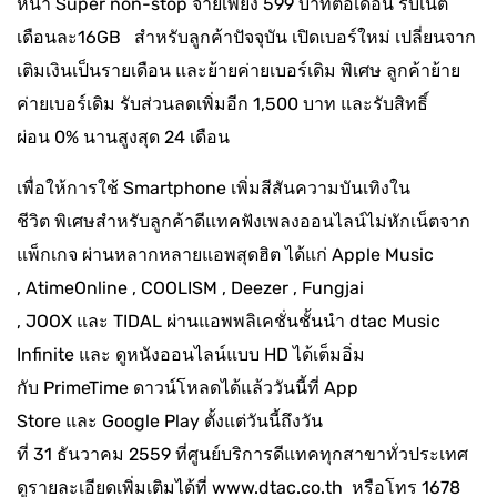
หน้า Super non-stop จ่ายเพียง 599 บาทต่อเดือน รับเน็ต
เดือนละ16GB สำหรับลูกค้าปัจจุบัน เปิดเบอร์ใหม่ เปลี่ยนจาก
เติมเงินเป็นรายเดือน และย้ายค่ายเบอร์เดิม พิเศษ ลูกค้าย้าย
ค่ายเบอร์เดิม รับส่วนลดเพิ่มอีก 1,500 บาท และรับสิทธิ์
ผ่อน 0% นานสูงสุด 24 เดือน
เพื่อให้การใช้ Smartphone เพิ่มสีสันความบันเทิงใน
ชีวิต พิเศษสำหรับลูกค้าดีแทคฟังเพลงออนไลน์ไม่หักเน็ตจาก
แพ็กเกจ ผ่านหลากหลายแอพสุดฮิต ได้แก่ Apple Music
, AtimeOnline , COOLISM , Deezer , Fungjai
, JOOX และ TIDAL ผ่านแอพพลิเคชั่นชั้นนำ dtac Music
Infinite และ ดูหนังออนไลน์แบบ HD ได้เต็มอิ่ม
กับ PrimeTime ดาวน์โหลดได้แล้ววันนี้ที่ App
Store และ Google Play ตั้งแต่วันนี้ถึงวัน
ที่ 31 ธันวาคม 2559 ที่ศูนย์บริการดีแทคทุกสาขาทั่วประเทศ
ดูรายละเอียดเพิ่มเติมได้ที่
www.dtac.co.th
หรือโทร 1678