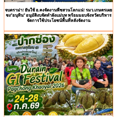
จบดราม่า! ยันใช้ อ.คงจัดงานพืชสวนโลกแน่! รมว.เกษตรเผย
ชง“อนุทิน” อนุมัติงบจัดทำผังแม่บท พร้อมมอบจังหวัดบริหาร
จัดการใช้ประโยชน์พื้นที่หลังจัดงาน