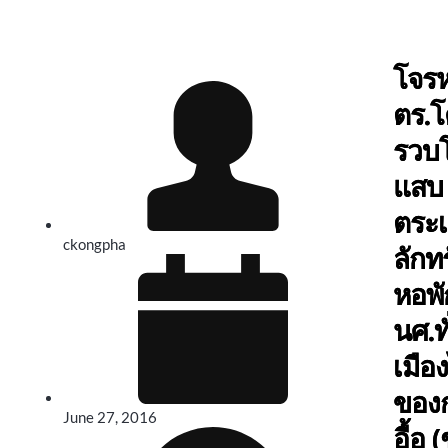
โจรห
ตร.
รวบโ
แสบ
ตระ
ckongpha
ลักทร
หอพั
นศ.ทั
เมือง
ของ
June 27, 2016
อื้อ 