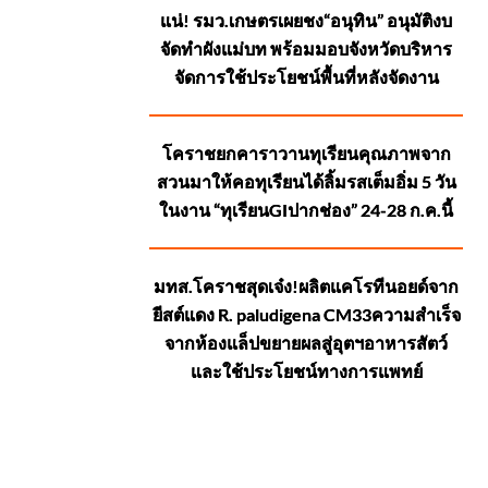
แน่! รมว.เกษตรเผยชง“อนุทิน” อนุมัติงบ
จัดทำผังแม่บท พร้อมมอบจังหวัดบริหาร
จัดการใช้ประโยชน์พื้นที่หลังจัดงาน
โคราชยกคาราวานทุเรียนคุณภาพจาก
สวนมาให้คอทุเรียนได้ลิ้มรสเต็มอิ่ม 5 วัน
ในงาน “ทุเรียนGIปากช่อง” 24-28 ก.ค.นี้
มทส.โคราชสุดเจ๋ง!ผลิตแคโรทีนอยด์จาก
ยีสต์แดง R. paludigena CM33ความสำเร็จ
จากห้องแล็ปขยายผลสู่อุตฯอาหารสัตว์
และใช้ประโยชน์ทางการแพทย์