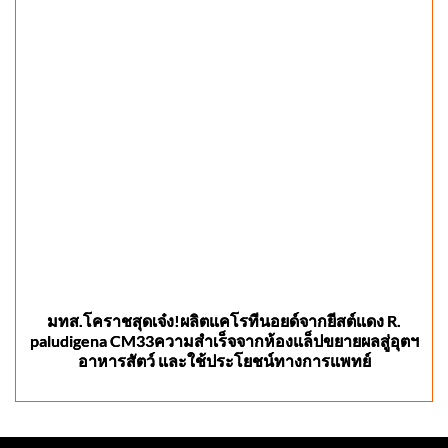
มทส.โคราชสุดเจ๋ง!ผลิตแคโรทีนอยด์จากยีสต์แดง R.
paludigena CM33ความสำเร็จจากห้องแล็ปขยายผลสู่อุตฯ
อาหารสัตว์ และใช้ประโยชน์ทางการแพทย์