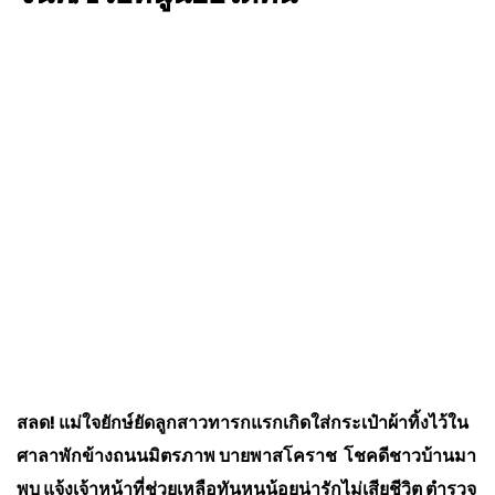
สลด! แม่ใจยักษ์ยัดลูกสาวทารกแรกเกิดใส่กระเป๋าผ้าทิ้งไว้ใน
ศาลาพักข้างถนนมิตรภาพ บายพาสโคราช โชคดีชาวบ้านมา
พบ แจ้งเจ้าหน้าที่ช่วยเหลือทันหนูน้อยน่ารักไม่เสียชีวิต ตำรวจ