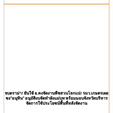
จบดราม่า! ยันใช้ อ.คงจัดงานพืชสวนโลกแน่! รมว.เกษตรเผย
ชง“อนุทิน” อนุมัติงบจัดทำผังแม่บท พร้อมมอบจังหวัดบริหาร
จัดการใช้ประโยชน์พื้นที่หลังจัดงาน