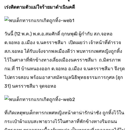
เร่งติดตามตัวแม่ใจร้ายมาดำเนินคดี
วันนี้ (12 พ.ค.) พ.ต.อ.สมศักดิ์ ฤกษพุฒิ ผู้กำกับ สภ.จอหอ
ต.จอหอ อ.เมือง จ.นครราชสีมา เปิดเผยว่า เจ้าหน้าที่ตำรวจ
สภ.จอหอ ได้รับแจ้งจากพลเมืองดีว่า พบทารกเพศหญิงถูกทิ้ง
ไว้ในศาลาที่พักข้างทางเลี่ยงเมืองนครราชสีมา ถ.มิตรภาพ
กม.ที่ 11 บ้านหนองออก ต.จอหอ อ.เมือง จ.นครราชสีมา จึงรุด
ไปตรวจสอบ พร้อมอาสาสมัครมูลนิธิพุทธธรรมการกุศล (ฮุก
31) นครราชสีมา จุดจอหอ
ที่เกิดเหตุพบเด็กทารกเพศหญิงหน้าตาน่ารักน่าชัง ถูกทิ้งไว้ใน
กระเป๋าผ้าแบบสะพายวางไว้ในศาลาที่พักข้างทางริมถนน