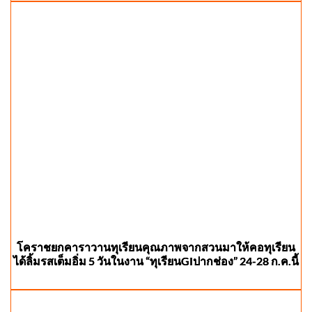
โคราชยกคาราวานทุเรียนคุณภาพจากสวนมาให้คอทุเรียน
ได้ลิ้มรสเต็มอิ่ม 5 วันในงาน “ทุเรียนGIปากช่อง” 24-28 ก.ค.นี้