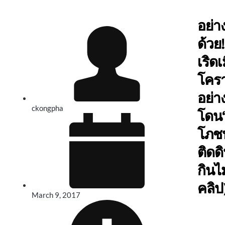
อย่างน
ด้วย!
เริดเ
โครา
อย่า
ckongpha
โดน“
โภช
ติดด
กินไ
คลิป
March 9, 2017