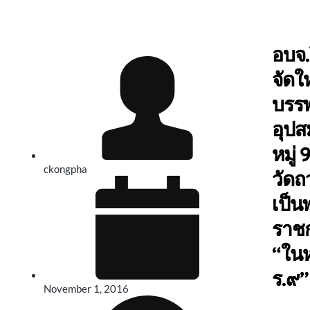
อบจ
จัดใ
บรร
อุป
หมู่ 
ckongpha
วัดถ
เป็น
ราชก
“ใน
ร.๙”
November 1, 2016