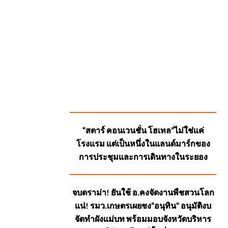
SUGGESTED
“สตาร์ คอนเวนชั่น โฮเทล”ไม่ใช่แค่
POSTS
โรงแรม แต่เป็นหนึ่งในแลนด์มาร์กของ
การประชุมและการเดินทางในระยอง
จบดราม่า! ยันใช้ อ.คงจัดงานพืชสวนโลก
แน่! รมว.เกษตรเผยชง“อนุทิน” อนุมัติงบ
จัดทำผังแม่บท พร้อมมอบจังหวัดบริหาร