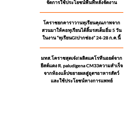
จัดการใช้ประโยชน์พื้นที่หลังจัดงาน
โคราชยกคาราวานทุเรียนคุณภาพจาก
สวนมาให้คอทุเรียนได้ลิ้มรสเต็มอิ่ม 5 วัน
ในงาน “ทุเรียนGIปากช่อง” 24-28 ก.ค.นี้
มทส.โคราชสุดเจ๋ง!ผลิตแคโรทีนอยด์จาก
ยีสต์แดง R. paludigena CM33ความสำเร็จ
จากห้องแล็ปขยายผลสู่อุตฯอาหารสัตว์
และใช้ประโยชน์ทางการแพทย์